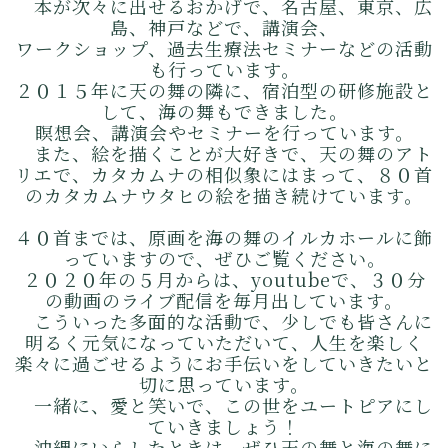
本が次々に出せるおかげで、名古屋、東京、広
島、神戸などで、講演会、
ワークショップ、過去生療法セミナーなどの活動
も行っています。
２０１５年に天の舞の隣に、宿泊型の研修施設と
して、海の舞もできました。
瞑想会、講演会やセミナーを行っています。
また、絵を描くことが大好きで、天の舞のアト
リエで、カタカムナの相似象にはまって、８０首
のカタカムナウタヒの絵を描き続けています。
４０首までは、原画を海の舞のイルカホールに飾
っていますので、ぜひご覧ください。
２０２０年の５月からは、youtubeで、３０分
の動画のライブ配信を毎月出しています。
こういった多面的な活動で、少しでも皆さんに
明るく元気になっていただいて、人生を楽しく
楽々に過ごせるようにお手伝いをしていきたいと
切に思っています。
一緒に、愛と笑いで、この世をユートピアにし
ていきましょう！
沖縄にいらしたときは、ぜひ天の舞と海の舞に